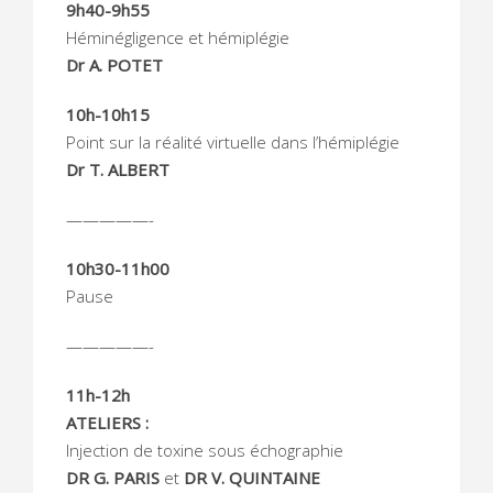
9h40-9h55
Héminégligence et hémiplégie
Dr A. POTET
10h-10h15
Point sur la réalité virtuelle dans l’hémiplégie
Dr T. ALBERT
—————-
10h30-11h00
Pause
—————-
11h-12h
ATELIERS :
Injection de toxine sous échographie
DR G. PARIS
et
DR V. QUINTAINE