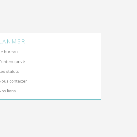
L'A.N.M.S.R
Le bureau
Contenu privé
Les statuts
Nous contacter
Nos liens