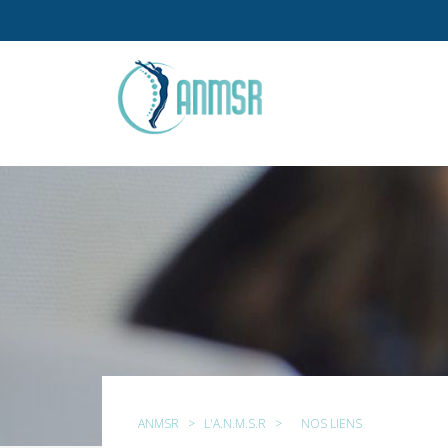
ANMSR
>
L'A.N.M.S.R
>
NOS LIENS