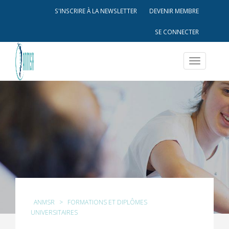
S'INSCRIRE À LA NEWSLETTER
DEVENIR MEMBRE
SE CONNECTER
Toggle
navigatio
ANMSR
>
FORMATIONS ET DIPLÔMES
UNIVERSITAIRES