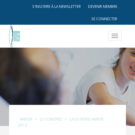
S'INSCRIRE À LA NEWSLETTER
DEVENIR MEMBRE
SE CONNECTER
Toggle
navigatio
ANMSR
>
LE CONGRÈS
>
LA JOURNÉE ANMSR
2014