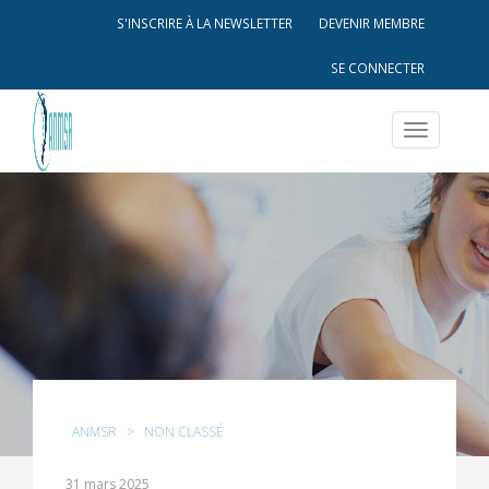
S'INSCRIRE À LA NEWSLETTER
DEVENIR MEMBRE
SE CONNECTER
Toggle
navigatio
ANMSR
>
NON CLASSÉ
31 mars 2025