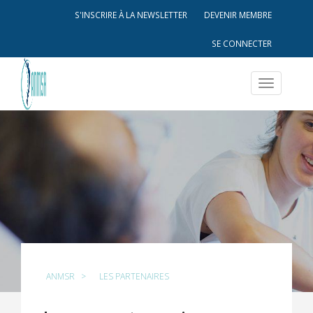
S'INSCRIRE À LA NEWSLETTER
DEVENIR MEMBRE
SE CONNECTER
Toggle
navigatio
ANMSR
>
LES PARTENAIRES