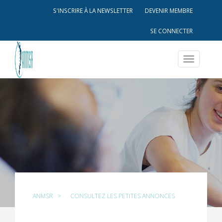
S'INSCRIRE À LA NEWSLETTER
DEVENIR MEMBRE
SE CONNECTER
Toggle
navigatio
ANMSR
>
CONSULTEZ LES PETITES ANNONCES