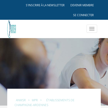
S'INSCRIRE À LA NEWSLETTER
DEVENIR MEMBRE
SE CONNECTER
Toggle
navigatio
ANMSR
>
MPR
>
ÉTABLISSEMENTS DE
CHAMPAGNE-ARDENNES