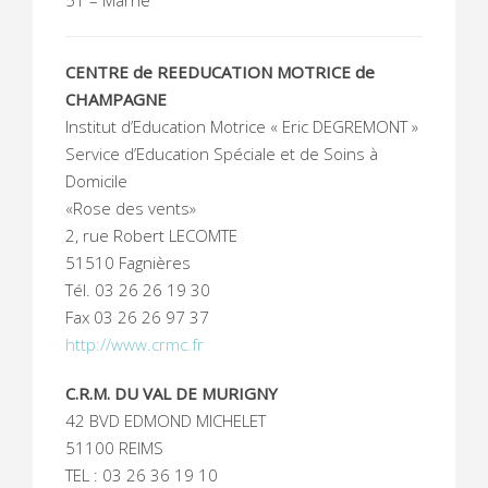
51 – Marne
CENTRE de REEDUCATION MOTRICE de
CHAMPAGNE
Institut d’Education Motrice « Eric DEGREMONT »
Service d’Education Spéciale et de Soins à
Domicile
«Rose des vents»
2, rue Robert LECOMTE
51510 Fagnières
Tél. 03 26 26 19 30
Fax 03 26 26 97 37
http://www.crmc.fr
C.R.M. DU VAL DE MURIGNY
42 BVD EDMOND MICHELET
51100 REIMS
TEL : 03 26 36 19 10