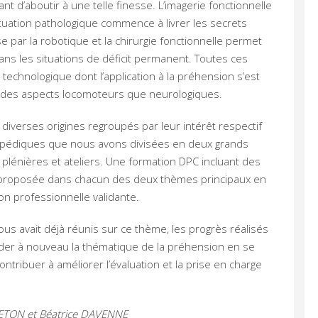
 d’aboutir à une telle finesse. L’imagerie fonctionnelle
ituation pathologique commence à livrer les secrets
e par la robotique et la chirurgie fonctionnelle permet
ns les situations de déficit permanent. Toutes ces
hnologique dont l’application à la préhension s’est
 des aspects locomoteurs que neurologiques.
iverses origines regroupés par leur intérêt respectif
opédiques que nous avons divisées en deux grands
plénières et ateliers. Une formation DPC incluant des
 proposée dans chacun des deux thèmes principaux en
n professionnelle validante.
s avait déjà réunis sur ce thème, les progrès réalisés
der à nouveau la thématique de la préhension en se
ontribuer à améliorer l’évaluation et la prise en charge
BRETON et Béatrice DAVENNE