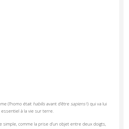
mme (l’homo était
habilis
avant d’être
sapiens
!) qui va lui
sentiel à la vie sur terre.
geste simple, comme la prise d’un objet entre deux doigts,