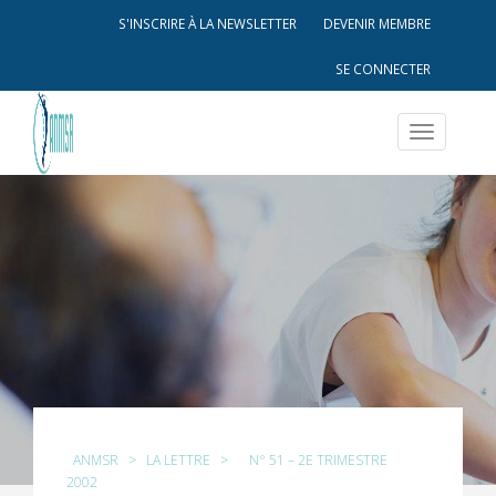
S'INSCRIRE À LA NEWSLETTER
DEVENIR MEMBRE
SE CONNECTER
Toggle
navigatio
ANMSR
>
LA LETTRE
>
N° 51 – 2E TRIMESTRE
2002