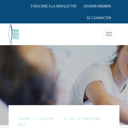
S'INSCRIRE À LA NEWSLETTER
DEVENIR MEMBRE
SE CONNECTER
Toggle
navigatio
ANMSR
>
LA LETTRE
>
N° 44 – 3E TRIMESTRE
2002