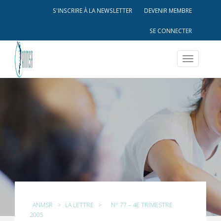
S'INSCRIRE À LA NEWSLETTER
DEVENIR MEMBRE
SE CONNECTER
Toggle
navigatio
ANMSR
>
LA LETTRE
>
N° 77 – 4E TRIMESTRE
2005