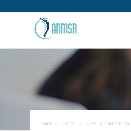
ANMSR
>
LA LETTRE
>
N° 53 – 4E TRIMESTRE 200