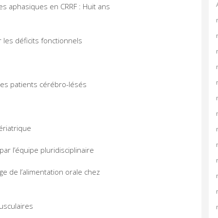
es aphasiques en CRRF : Huit ans
les déficits fonctionnels
 les patients cérébro-lésés
ériatrique
ar l’équipe pluridisciplinaire
ge de l’alimentation orale chez
usculaires