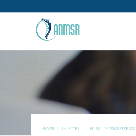
ANMSR
>
LA LETTRE
>
N° 63 – 2E TRIMESTRE 200